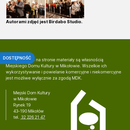
Autorami zdjęć jest Birdabo Studio.
DOSTĘPNOŚĆ
Zamieszczone na stronie materiały są własnością
Miejskiego Domu Kultury w Mikołowie. Wszelkie ich
wykorzystywanie i powielanie komercyjne i niekomercyjne
jest możliwe wyłącznie za zgodą MDK.
Miejski Dom Kultury
w Mikołowie
Rynek 19
43-190 Mikołów
tel.
32 226 21 47