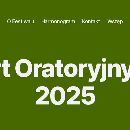
O Festiwalu
Harmonogram
Kontakt
Wstęp
t Oratoryjny
2025