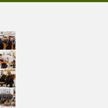
A
N
U
?