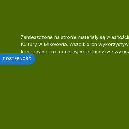
a
w
i
s
z
e
Zamieszczone na stronie materiały są własnośc
C
Kultury w Mikołowie. Wszelkie ich wykorzystywa
o
n
komercyjne i niekomercyjne jest możliwe wyłą
t
DOSTĘPNOŚĆ
r
o
l
-
F
1
1
,
a
b
y