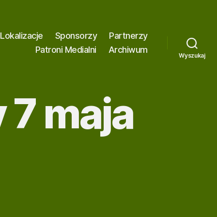
A
J
Ą
Lokalizacje
Sponsorzy
Partnerzy
C
Patroni Medialni
Archiwum
Wyszukaj
Z
Y
T
 7 maja
N
I
K
Ó
W
E
K
R