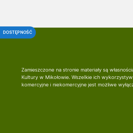
e
t
o
w
ą
DOSTĘPNOŚĆ
d
l
a
o
s
ó
Zamieszczone na stronie materiały są własnośc
b
Kultury w Mikołowie. Wszelkie ich wykorzystywa
n
komercyjne i niekomercyjne jest możliwe wyłą
i
e
d
o
w
i
d
z