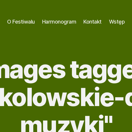
O Festiwalu
Harmonogram
Kontakt
Wstęp
mages tagg
kolowskie-
muzyki"