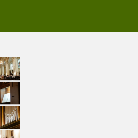
A
N
U
?