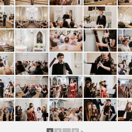
1
2
...
5
►