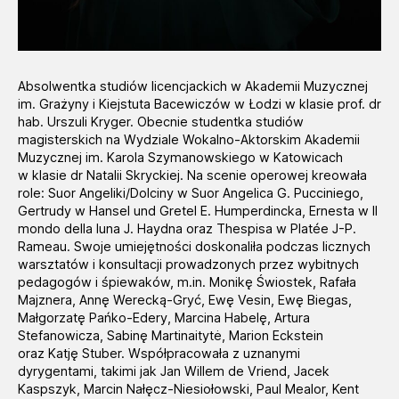
Absolwentka studiów licencjackich w Akademii Muzycznej
im. Grażyny i Kiejstuta Bacewiczów w Łodzi w klasie prof. dr
hab. Urszuli Kryger. Obecnie studentka studiów
magisterskich na Wydziale Wokalno-Aktorskim Akademii
Muzycznej im. Karola Szymanowskiego w Katowicach
w klasie dr Natalii Skryckiej. Na scenie operowej kreowała
role: Suor Angeliki/Dolciny w Suor Angelica G. Pucciniego,
Gertrudy w Hansel und Gretel E. Humperdincka, Ernesta w Il
mondo della luna J. Haydna oraz Thespisa w Platée J-P.
Rameau. Swoje umiejętności doskonaliła podczas licznych
warsztatów i konsultacji prowadzonych przez wybitnych
pedagogów i śpiewaków, m.in. Monikę Świostek, Rafała
Majznera, Annę Werecką-Gryć, Ewę Vesin, Ewę Biegas,
Małgorzatę Pańko-Edery, Marcina Habelę, Artura
Stefanowicza, Sabinę Martinaitytė, Marion Eckstein
oraz Katję Stuber. Współpracowała z uznanymi
dyrygentami, takimi jak Jan Willem de Vriend, Jacek
Kaspszyk, Marcin Nałęcz-Niesiołowski, Paul Mealor, Kent