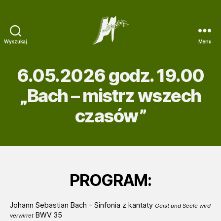
U
Ą
w
C
a
Z
g
Y
Wyszukaj
Menu
a
T
MIKOŁOWSKIE
:
N
DNI
T
I
6.05.2026 godz. 19.00
MUZYKI
a
K
s
Ó
„Bach – mistrz wszech
t
W
r
czasów”
E
o
K
n
R
a
A
i
N
n
U
t
?
PROGRAM:
e
r
n
Johann Sebastian Bach – Sinfonia z kantaty
Geist und Seele wird
e
BWV 35
verwirret