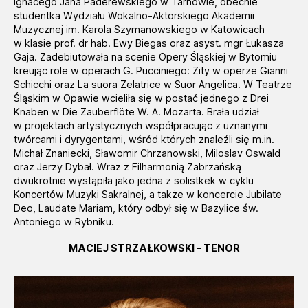
Ignacego Jana Paderewskiego w Tarnowie, obecnie
studentka Wydziału Wokalno-Aktorskiego Akademii
Muzycznej im. Karola Szymanowskiego w Katowicach
w klasie prof. dr hab. Ewy Biegas oraz asyst. mgr Łukasza
Gaja. Zadebiutowała na scenie Opery Śląskiej w Bytomiu
kreując role w operach G. Pucciniego: Zity w operze Gianni
Schicchi oraz La suora Zelatrice w Suor Angelica. W Teatrze
Śląskim w Opawie wcieliła się w postać jednego z Drei
Knaben w Die Zauberflöte W. A. Mozarta. Brała udział
w projektach artystycznych współpracując z uznanymi
twórcami i dyrygentami, wśród których znaleźli się m.in.
Michał Znaniecki, Sławomir Chrzanowski, Miloslav Oswald
oraz Jerzy Dybał. Wraz z Filharmonią Zabrzańską
dwukrotnie wystąpiła jako jedna z solistkek w cyklu
Koncertów Muzyki Sakralnej, a także w koncercie Jubilate
Deo, Laudate Mariam, który odbył się w Bazylice św.
Antoniego w Rybniku.
MACIEJ STRZAŁKOWSKI – TENOR