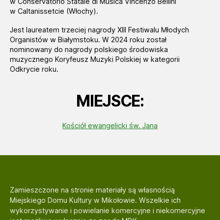
w Conservatorio Statale di Musica Vincenzo Bellini
w Caltanissetcie (Włochy).
Jest laureatem trzeciej nagrody XIII Festiwalu Młodych
Organistów w Białymstoku. W 2024 roku został
nominowany do nagrody polskiego środowiska
muzycznego Koryfeusz Muzyki Polskiej w kategorii
Odkrycie roku.
MIEJSCE:
Kościół ewangelicki św. Jana
Zamieszczone na stronie materiały są własnością
Miejskiego Domu Kultury w Mikołowie. Wszelkie ich
wykorzystywanie i powielanie komercyjne i niekomercyjne