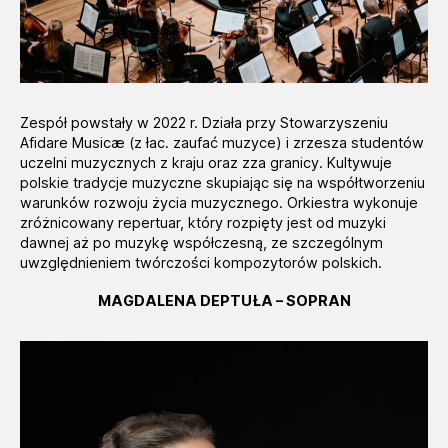
i
e
ń
d
o
s
Zespół powstały w 2022 r. Działa przy Stowarzyszeniu
t
Afidare Musicæ (z łac. zaufać muzyce) i zrzesza studentów
uczelni muzycznych z kraju oraz zza granicy. Kultywuje
ę
polskie tradycje muzyczne skupiając się na współtworzeniu
p
warunków rozwoju życia muzycznego. Orkiestra wykonuje
u
zróżnicowany repertuar, który rozpięty jest od muzyki
.
dawnej aż po muzykę współczesną, ze szczególnym
uwzględnieniem twórczości kompozytorów polskich.
MAGDALENA DEPTUŁA – SOPRAN