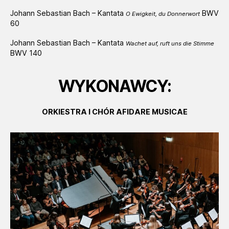
t
o
Johann Sebastian Bach – Kantata
BWV
O Ewigkeit, du Donnerwort
w
60
a
Johann Sebastian Bach – Kantata
z
Wachet auf, ruft uns die Stimme
BWV 140
a
w
i
WYKONAWCY:
e
r
a
ORKIESTRA I CHÓR AFIDARE MUSICAE
s
y
s
t
e
m
u
ł
a
t
w