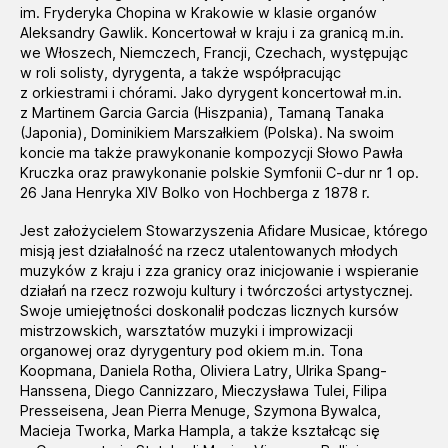
im. Fryderyka Chopina w Krakowie w klasie organów
Aleksandry Gawlik. Koncertował w kraju i za granicą m.in.
we Włoszech, Niemczech, Francji, Czechach, występując
w roli solisty, dyrygenta, a także współpracując
z orkiestrami i chórami. Jako dyrygent koncertował m.in.
z Martinem Garcia Garcia (Hiszpania), Tamaną Tanaka
(Japonia), Dominikiem Marszałkiem (Polska). Na swoim
koncie ma także prawykonanie kompozycji Słowo Pawła
Kruczka oraz prawykonanie polskie Symfonii C-dur nr 1 op.
26 Jana Henryka XIV Bolko von Hochberga z 1878 r.
Jest założycielem Stowarzyszenia Afidare Musicae, którego
misją jest działalność na rzecz utalentowanych młodych
muzyków z kraju i zza granicy oraz inicjowanie i wspieranie
działań na rzecz rozwoju kultury i twórczości artystycznej.
Swoje umiejętności doskonalił podczas licznych kursów
mistrzowskich, warsztatów muzyki i improwizacji
organowej oraz dyrygentury pod okiem m.in. Tona
Koopmana, Daniela Rotha, Oliviera Latry, Ulrika Spang-
Hanssena, Diego Cannizzaro, Mieczysława Tulei, Filipa
Presseisena, Jean Pierra Menuge, Szymona Bywalca,
Macieja Tworka, Marka Hampla, a także kształcąc się