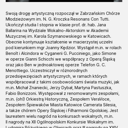
Swoją drogę artystyczną rozpoczął w Zabrzańskim Chórze
Młodzieżowym im. N. G. Kroczka Resonans Con Tutti.
Ukończył studia I stopnia w klasie prof. dr. hab. Jana
Ballarina na Wydziale Wokalno-Aktorskim w Akademii
Muzycznej im. Karola Szymanowskiego w Katowicach.
Obecnie kontynuuje kształcenie w macierzystej uczelni
pod kierunkiem mgr Joanny Kędzior. Wystąpił m.in. w rolach
Benoît i Alcindora w Cyganerii G. Pucciniego, jako Simone
w operze Gianni Schicchi we współpracy z Operą Śląską
oraz jako Ben w jednoaktowej operze Telefon G. C.
Menottiego. Uczestniczył w różnorodnych
przedsięwzięciach artystycznych, w ramach których
współpracował z takimi osobowościami świata muzyki, jak
m.in. Michał Znaniecki, Jerzy Dybał, Martyna Pastuszka,
Fabio Bonizzoni. Występował z renomowanymi zespołami,
m.in. {oh!} Orkiestrą Historyczną, Zespołem VeraVoce,
Zespołem Śpiewaków Miasta Katowice Camerata Silesia,
a także chórem Opery Śląskiej i Filharmonii Opolskiej. Jest
laureatem wielu nagród na konkursach wokalnych, m.in.
II nagrody na XII Ogólnopolskim Konkursie Wokalnym im.
Ludomira Różyckiego w Gliwicach oraz III nagrody na XXIV