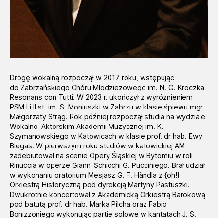
Drogę wokalną rozpoczął w 2017 roku, wstępując
do Zabrzańskiego Chóru Młodzieżowego im. N. G. Kroczka
Resonans con Tutti. W 2023 r. ukończył z wyróżnieniem
PSM I i II st. im. S. Moniuszki w Zabrzu w klasie śpiewu mgr
Małgorzaty Strąg. Rok później rozpoczął studia na wydziale
Wokalno-Aktorskim Akademii Muzycznej im. K.
Szymanowskiego w Katowicach w klasie prof. dr hab. Ewy
Biegas. W pierwszym roku studiów w katowickiej AM
zadebiutował na scenie Opery Śląskiej w Bytomiu w roli
Rinuccia w operze Gianni Schicchi G. Pucciniego. Brał udział
w wykonaniu oratorium Mesjasz G. F. Händla z {oh!}
Orkiestrą Historyczną pod dyrekcją Martyny Pastuszki.
Dwukrotnie koncertował z Akademicką Orkiestrą Barokową
pod batutą prof. dr hab. Marka Pilcha oraz Fabio
Bonizzoniego wykonując partie solowe w kantatach J. S.